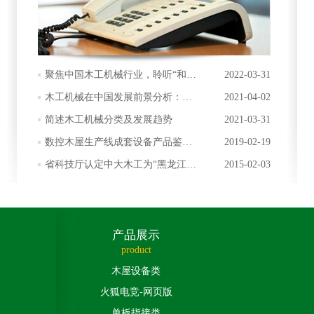
聚焦中国木工机械行业，聆听“和
2022-03-31
友”心声
木工机械在中国发展前景分析：挑
2021-04-02
战与机会并存
简述木工机械分类及发展趋势
2021-03-31
数控木屋生产线成套设备产品鉴定
2019-02-19
会
省科技厅认定中大木工为“黑龙江省
2015-02-03
木屋机械设备工程技术研究中心”
产品展示
product
木屋设备类
火狐电竞-网页版
单板指接类