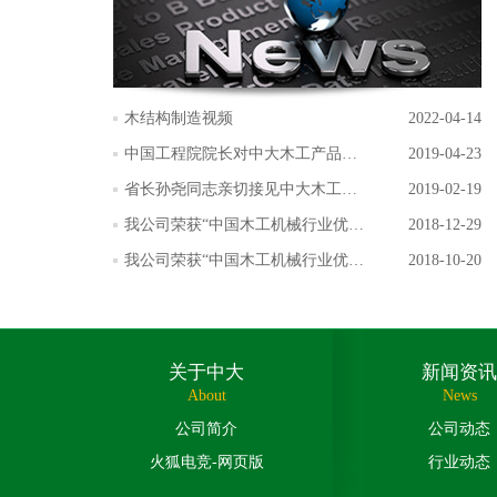
木结构制造视频
2022-04-14
中国工程院院长对中大木工产品给
2019-04-23
予好评
省长孙尧同志亲切接见中大木工总
2019-02-19
经理
我公司荣获“中国木工机械行业优秀
2018-12-29
实木加工机械生产企业”称号
我公司荣获“中国木工机械行业优秀
2018-10-20
科技创新企业”称号
关于中大
新闻资讯
About
News
公司简介
公司动态
火狐电竞-网页版
行业动态