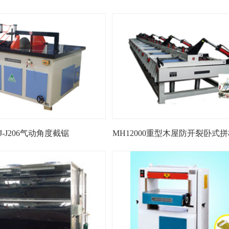
J-J206气动角度截锯
MH12000重型木屋防开裂卧式拼