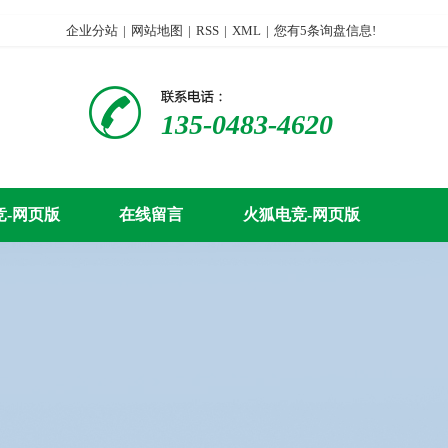
企业分站
|
网站地图
|
RSS
|
XML
|
您有
5
条询盘信息!
135-0483-4620
竞-网页版
在线留言
火狐电竞-网页版