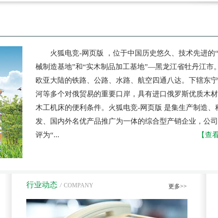
火狐电竞-网页版 ，位于中国历史悠久、技术先进的
械制造基地”和“实木制品加工基地”—黑龙江省牡丹江市
欧亚大陆的铁路、公路、水路、航空四通八达。下辖东宁
河等多个对俄贸易的重要口岸，具有进口俄罗斯优质木材
木工机床的便利条件。火狐电竞-网页版 是集生产制造、
发、国内外名优产品推广为一体的综合型产销企业，公司
评为“...
【查
行业动态
/
COMPANY
更多>>