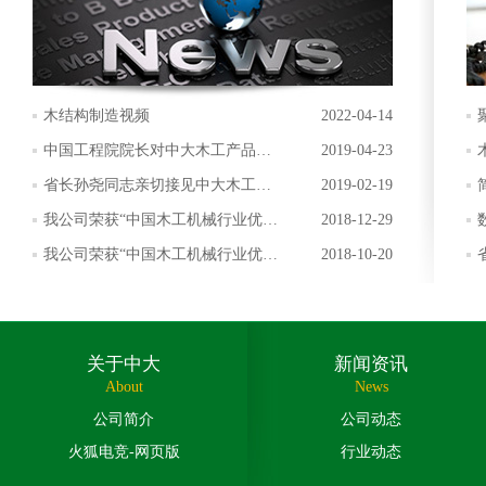
木结构制造视频
2022-04-14
中国工程院院长对中大木工产品给
2019-04-23
予好评
省长孙尧同志亲切接见中大木工总
2019-02-19
经理
我公司荣获“中国木工机械行业优秀
2018-12-29
实木加工机械生产企业”称号
我公司荣获“中国木工机械行业优秀
2018-10-20
科技创新企业”称号
关于中大
新闻资讯
About
News
公司简介
公司动态
火狐电竞-网页版
行业动态