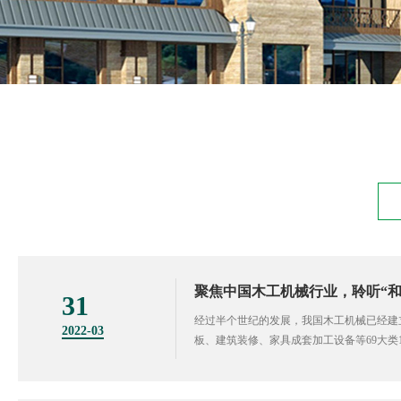
聚焦中国木工机械行业，聆听“和
31
经过半个世纪的发展，我国木工机械已经建
2022-03
板、建筑装修、家具成套加工设备等69大类1