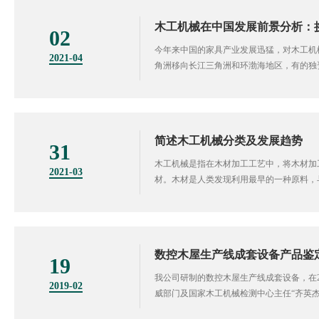
木工机械在中国发展前景分析：
02
今年来中国的家具产业发展迅猛，对木工机
2021-04
角洲移向长江三角洲和环渤海地区，有的独
简述木工机械分类及发展趋势
31
木工机械是指在木材加工工艺中，将木材加
2021-03
材。木材是人类发现利用最早的一种原料，
数控木屋生产线成套设备产品鉴
19
我公司研制的数控木屋生产线成套设备，在2
2019-02
威部门及国家木工机械检测中心主任“齐英杰