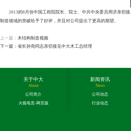
2013的8月份中国工程院院长、院士、中共中央委员周济亲切接
制造领域的突破给予了好评，并且对公司提出了更高的期望。
上一篇：
木结构制造视频
下一篇：
省长孙尧同志亲切接见中大木工总经理
关于中大
新闻资讯
About
News
公司简介
公司动态
火狐电竞-网页版
行业动态