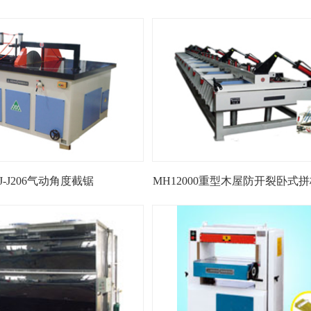
J-J206气动角度截锯
MH12000重型木屋防开裂卧式拼