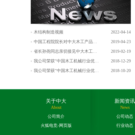
木结构制造视频
2022-04-14
中国工程院院长对中大木工产品给
2019-04-23
予好评
省长孙尧同志亲切接见中大木工总
2019-02-19
经理
我公司荣获“中国木工机械行业优秀
2018-12-29
实木加工机械生产企业”称号
我公司荣获“中国木工机械行业优秀
2018-10-20
科技创新企业”称号
关于中大
新闻资讯
About
News
公司简介
公司动态
火狐电竞-网页版
行业动态