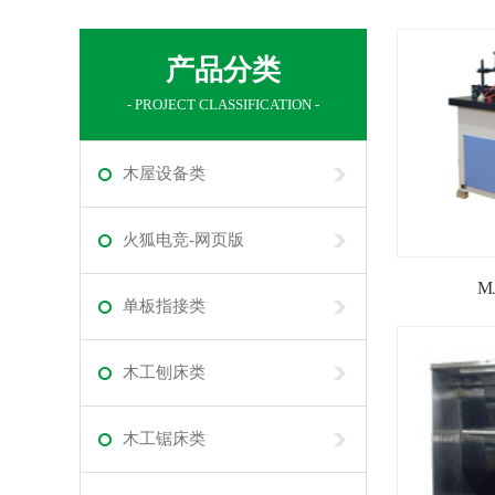
产品分类
- PROJECT CLASSIFICATION -
木屋设备类
火狐电竞-网页版
M
单板指接类
木工刨床类
木工锯床类