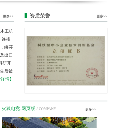
资质荣誉
更多>>
更多>>
“木工机
。连接
，绥芬
及出口
科研开
先后被
看详情】
火狐电竞-网页版
/
COMPANY
更多>>