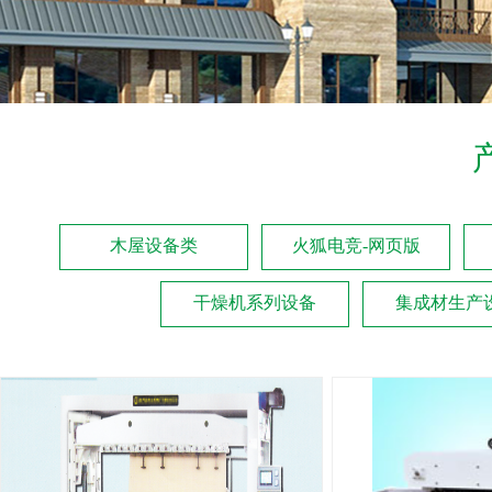
木屋设备类
火狐电竞-网页版
干燥机系列设备
集成材生产