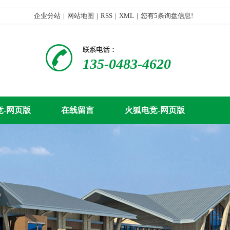
企业分站
|
网站地图
|
RSS
|
XML
|
您有
5
条询盘信息!
135-0483-4620
竞-网页版
在线留言
火狐电竞-网页版