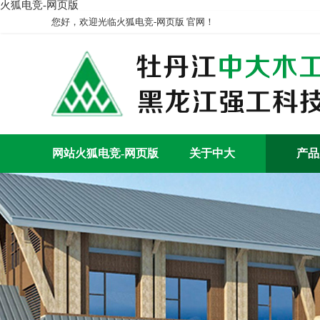
火狐电竞-网页版
您好，欢迎光临火狐电竞-网页版 官网！
网站火狐电竞-网页版
关于中大
产品