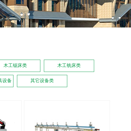
木工锯床类
木工铣床类
具设备
其它设备类