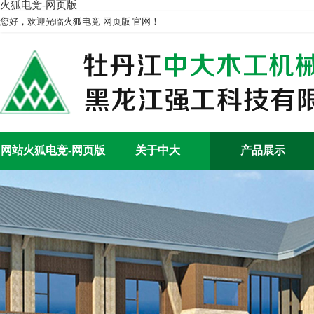
火狐电竞-网页版
您好，欢迎光临火狐电竞-网页版 官网！
网站火狐电竞-网页版
关于中大
产品展示