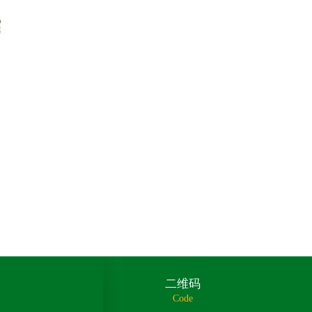
二维码
Code