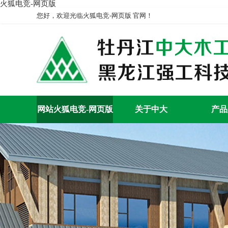
火狐电竞-网页版
您好，欢迎光临火狐电竞-网页版 官网！
网站火狐电竞-网页版
关于中大
产品