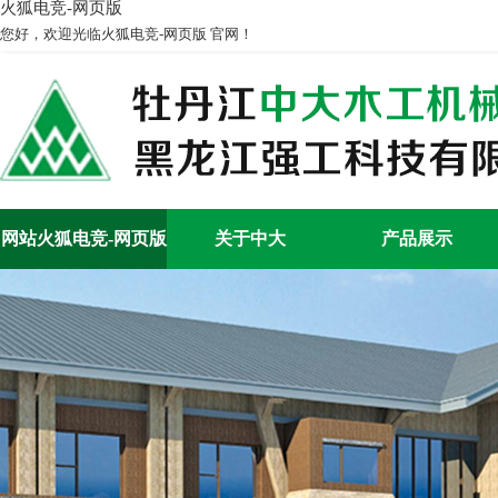
火狐电竞-网页版
您好，欢迎光临火狐电竞-网页版 官网！
网站火狐电竞-网页版
关于中大
产品展示