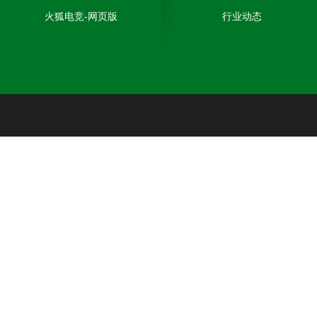
火狐电竞-网页版
行业动态