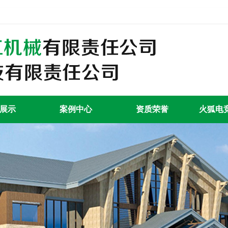
展示
案例中心
资质荣誉
火狐电