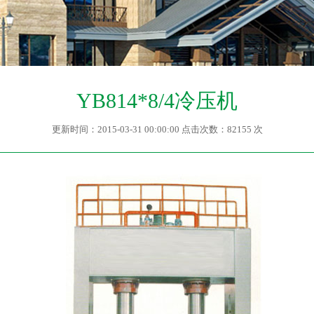
YB814*8/4冷压机
更新时间：2015-03-31 00:00:00 点击次数：82155 次