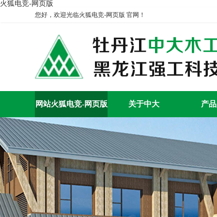
火狐电竞-网页版
您好，欢迎光临火狐电竞-网页版 官网！
网站火狐电竞-网页版
关于中大
产品