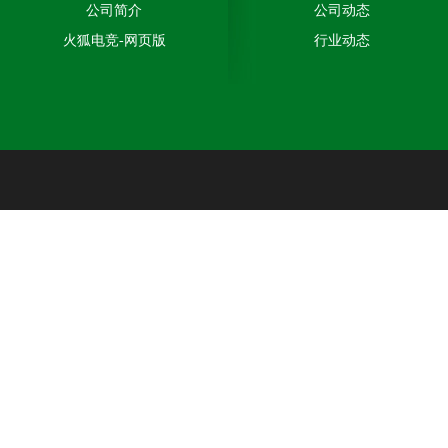
公司简介
公司动态
火狐电竞-网页版
行业动态