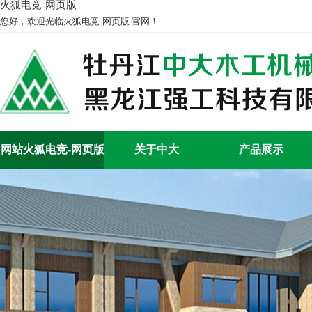
火狐电竞-网页版
您好，欢迎光临火狐电竞-网页版 官网！
网站火狐电竞-网页版
关于中大
产品展示