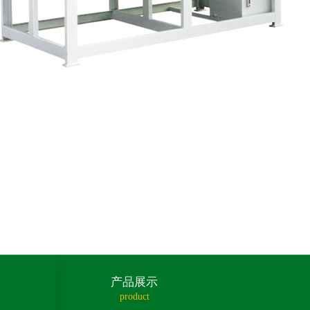
产品展示
product