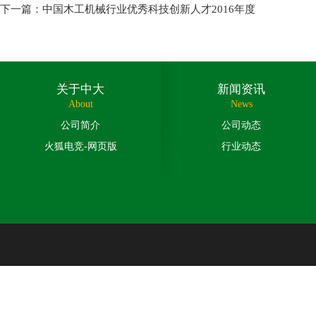
下一篇：
中国木工机械行业优秀科技创新人才2016年度
关于中大
新闻资讯
About
News
公司简介
公司动态
火狐电竞-网页版
行业动态