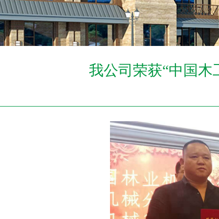
我公司荣获“中国木