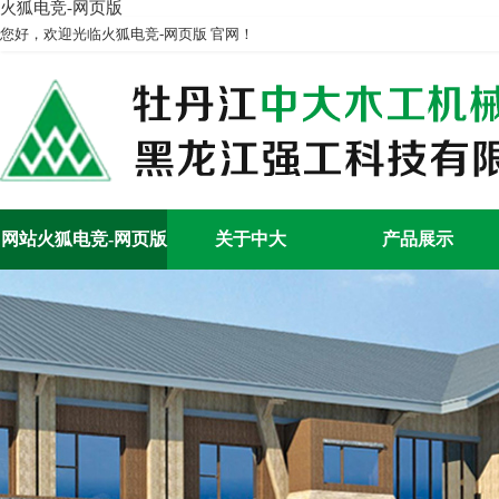
火狐电竞-网页版
您好，欢迎光临火狐电竞-网页版 官网！
网站火狐电竞-网页版
关于中大
产品展示