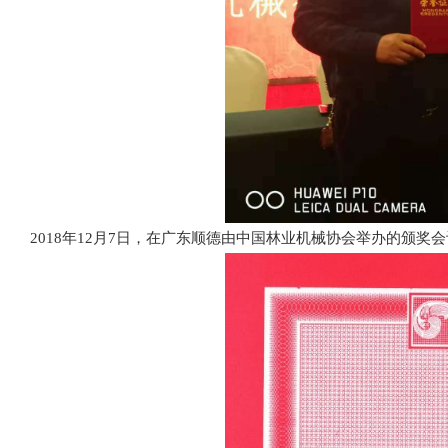
2018年12月7日，在广东顺德由中国林业机械协会举办的颁奖