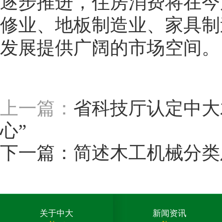
逐步推进，住房消费将在今
修业、地板制造业、家具制
发展提供广阔的市场空间。
上一篇：
省科技厅认定中大
心”
下一篇：
简述木工机械分类
关于中大
新闻资讯