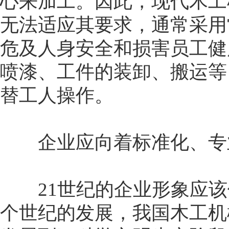
心来加工。因此，现代木工
无法适应其要求，通常采用
危及人身安全和损害员工健
喷漆、工件的装卸、搬运等
替工人操作。
企业应向着标准化、专
21世纪的企业形象应该
个世纪的发展，我国木工机