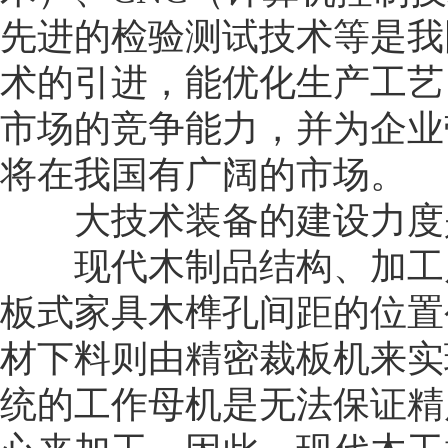
先进的检验测试技术等是我
术的引进，能优化生产工艺
市场的竞争能力，并为企业
将在我国有广阔的市场。
大技术装备的建设力度
现代木制品结构、加工质
板式家具木榫孔间距的位置
材下料则由精密裁板机来实
统的工作母机是无法保证精