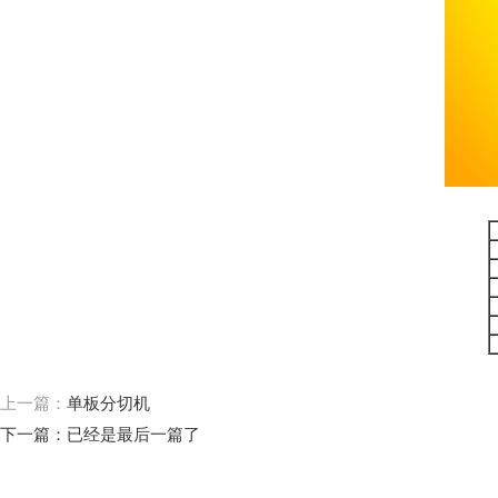
上一篇：
单板分切机
下一篇：已经是最后一篇了