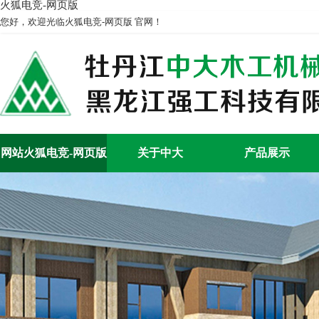
火狐电竞-网页版
您好，欢迎光临火狐电竞-网页版 官网！
网站火狐电竞-网页版
关于中大
产品展示