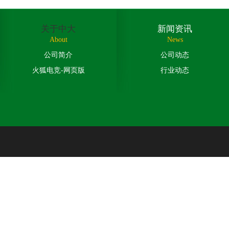
关于中大
新闻资讯
About
News
公司简介
公司动态
火狐电竞-网页版
行业动态