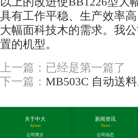
以上的改进使BB1226型
具有工作平稳、生产效率高
大幅面科技木的需求。我公
置的机型。
上一篇：已经是第一篇了
下一篇：
MB503C 自动
关于中大
新闻资讯
About
News
公司简介
公司动态