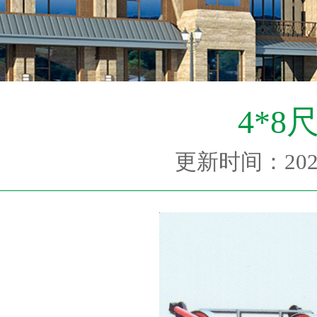
4*
更新时间：2020-