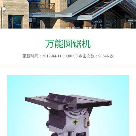
万能圆锯机
更新时间：2012-04-11 00:00:00 点击次数：90646 次