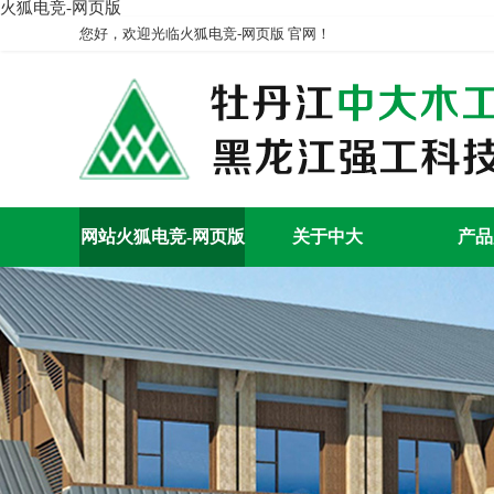
火狐电竞-网页版
您好，欢迎光临火狐电竞-网页版 官网！
网站火狐电竞-网页版
关于中大
产品