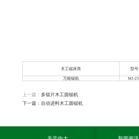
木工锯床类
型号
万能锯机
MJ-25
上一篇：
多锯片木工圆锯机
下一篇：
自动进料木工圆锯机
关于中大
新闻资讯