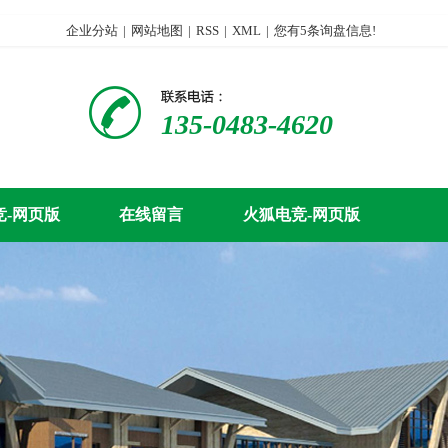
企业分站
|
网站地图
|
RSS
|
XML
|
您有
5
条询盘信息!
135-0483-4620
竞-网页版
在线留言
火狐电竞-网页版