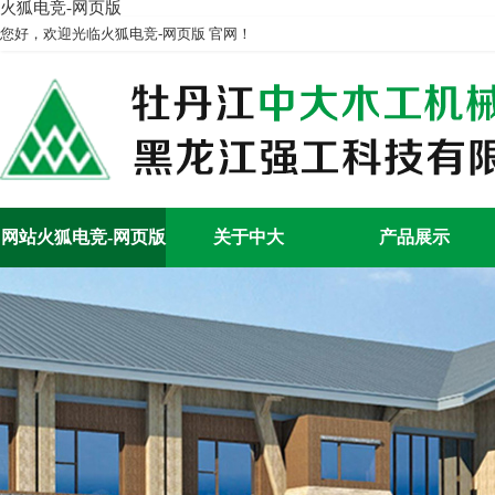
火狐电竞-网页版
您好，欢迎光临火狐电竞-网页版 官网！
网站火狐电竞-网页版
关于中大
产品展示