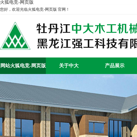
火狐电竞-网页版
您好，欢迎光临火狐电竞-网页版 官网！
网站火狐电竞-网页版
关于中大
产品展示