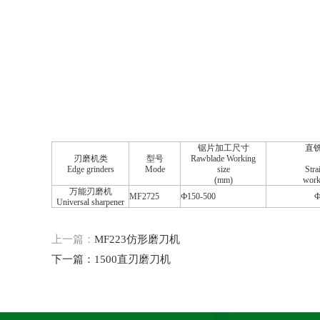
锯片加工尺寸
直
刃磨机类
型号
Rawblade Working
Edge grinders
Mode
size
Stra
(mm)
work
万能刃磨机
MF2725
Ф150-500
Ф
Universal sharpener
上一篇：
MF223仿形磨刀机
下一篇：
1500直刃磨刀机