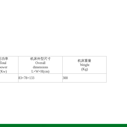
总功率
机床外型尺寸
机床重量
Total
Overall
Weight
power
dimensions
(Kg)
(Kw)
L×W×H(cm)
83×78×133
300