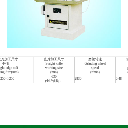
铣刀加工尺寸
直片加工尺寸
磨轮转速
Ф×H
Staight knife
Grinding wheel
ight-edge mili
working size
speed
ing Size(mm)
(mm)
(r/min)
630
250-Ф250
2830
0.48
(Ф13镂铣）