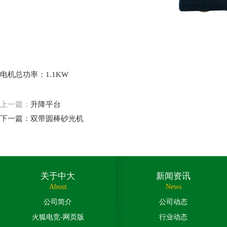
电机总功率：1.1KW
上一篇：
升降平台
下一篇：
双带圆棒砂光机
关于中大
新闻资讯
About
News
公司简介
公司动态
火狐电竞-网页版
行业动态