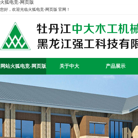
火狐电竞-网页版
您好，欢迎光临火狐电竞-网页版 官网！
网站火狐电竞-网页版
关于中大
产品展示