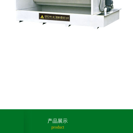
产品展示
product