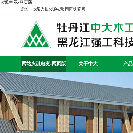
火狐电竞-网页版
您好，欢迎光临火狐电竞-网页版 官网！
网站火狐电竞-网页版
关于中大
产品