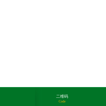
二维码
Code