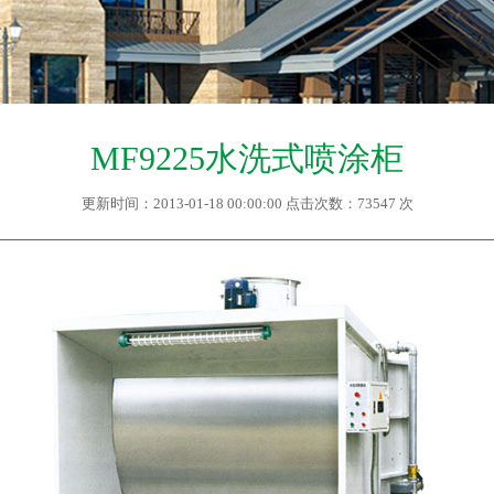
MF9225水洗式喷涂柜
更新时间：2013-01-18 00:00:00 点击次数：73547 次