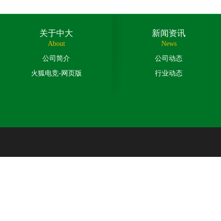
关于中大
新闻资讯
About
News
公司简介
公司动态
火狐电竞-网页版
行业动态