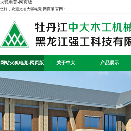
火狐电竞-网页版
您好，欢迎光临火狐电竞-网页版 官网！
网站火狐电竞-网页版
关于中大
产品展示