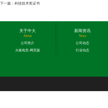
下一篇：
科技技术奖证书
关于中大
新闻资讯
About
News
公司简介
公司动态
火狐电竞-网页版
行业动态