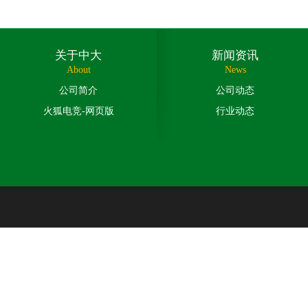
关于中大
新闻资讯
About
News
公司简介
公司动态
火狐电竞-网页版
行业动态