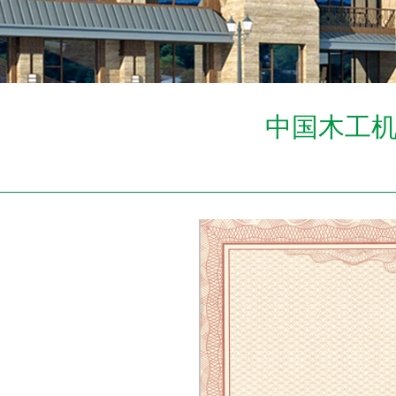
中国木工机