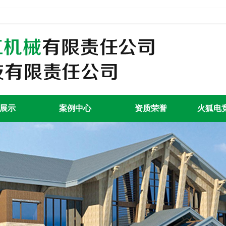
展示
案例中心
资质荣誉
火狐电