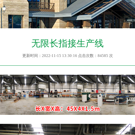
无限长指接生产线
更新时间：2022-11-15 13:30:16 点击次数：84585 次