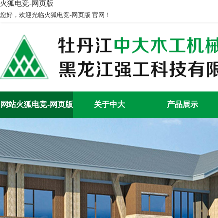
火狐电竞-网页版
您好，欢迎光临火狐电竞-网页版 官网！
网站火狐电竞-网页版
关于中大
产品展示