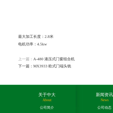
最大加工长度：2.8米
电机功率：4.5kw
上一篇：
A-480 液压式门窗组合机
下一篇：
MX3933 欧式门端头铣
关于中大
新闻资讯
About
News
公司简介
公司动态