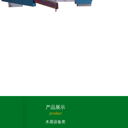
产品展示
product
木屋设备类