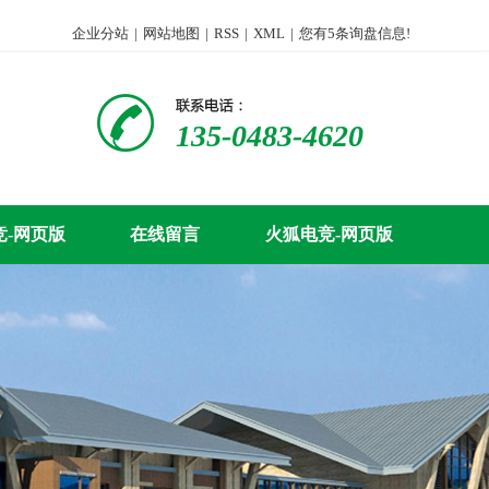
企业分站
|
网站地图
|
RSS
|
XML
|
您有
5
条询盘信息!
135-0483-4620
竞-网页版
在线留言
火狐电竞-网页版