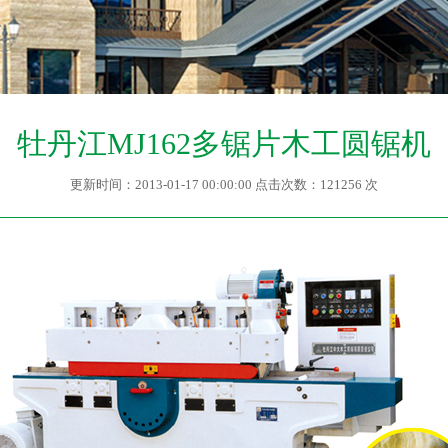
牡丹江MJ162多锯片木工圆锯机
更新时间：2013-01-17 00:00:00 点击次数：121256 次