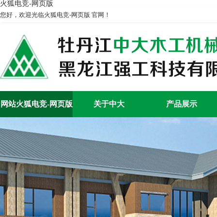
火狐电竞-网页版
您好，欢迎光临火狐电竞-网页版 官网！
网站火狐电竞-网页版
关于中大
产品展示