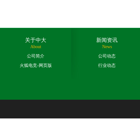
关于中大
新闻资讯
About
News
公司简介
公司动态
火狐电竞-网页版
行业动态