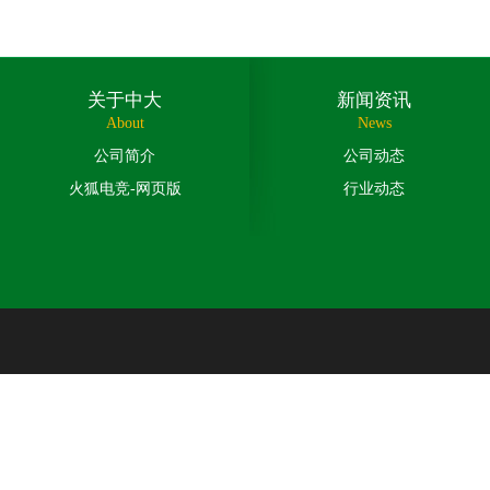
关于中大
新闻资讯
About
News
公司简介
公司动态
火狐电竞-网页版
行业动态