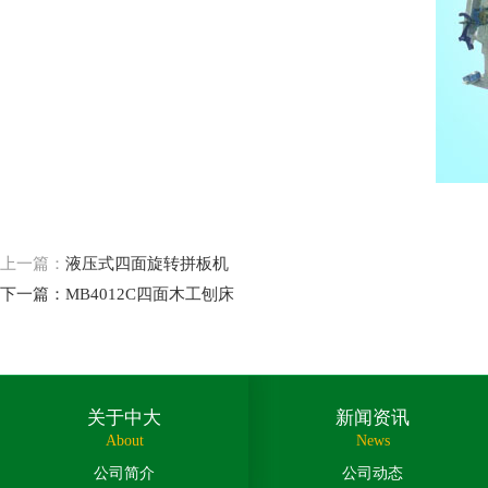
上一篇：
液压式四面旋转拼板机
下一篇：
MB4012C四面木工刨床
关于中大
新闻资讯
About
News
公司简介
公司动态