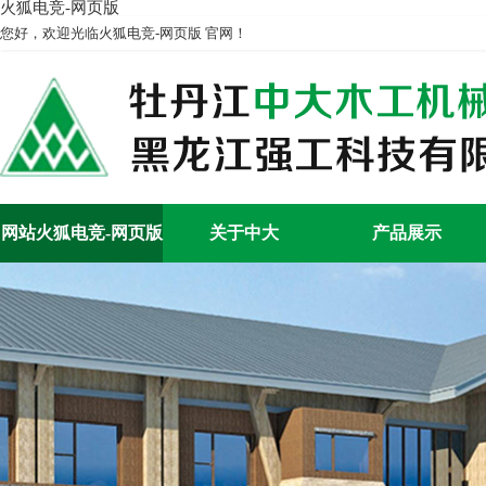
火狐电竞-网页版
您好，欢迎光临火狐电竞-网页版 官网！
网站火狐电竞-网页版
关于中大
产品展示