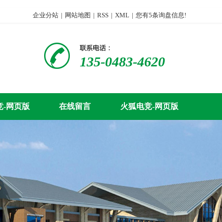
企业分站
|
网站地图
|
RSS
|
XML
|
您有
5
条询盘信息!
135-0483-4620
竞-网页版
在线留言
火狐电竞-网页版