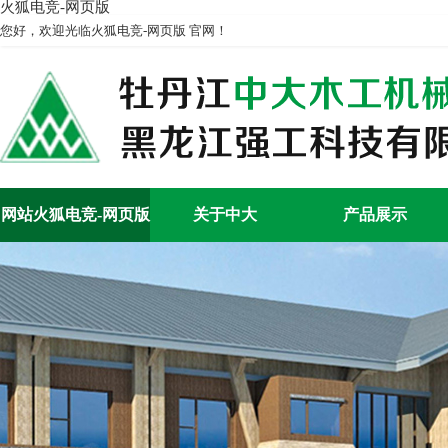
火狐电竞-网页版
您好，欢迎光临火狐电竞-网页版 官网！
网站火狐电竞-网页版
关于中大
产品展示