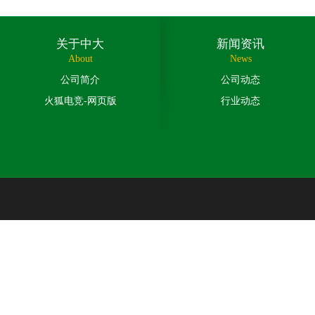
关于中大
新闻资讯
About
News
公司简介
公司动态
火狐电竞-网页版
行业动态