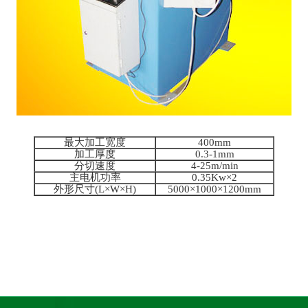
最大加工宽度
400mm
加工厚度
0.3-1mm
分切速度
4-25m/min
主电机功率
0.35Kw×2
外形尺寸(L×W×H)
5000×1000×1200mm