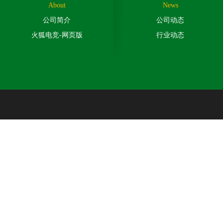
About
News
公司简介
公司动态
火狐电竞-网页版
行业动态