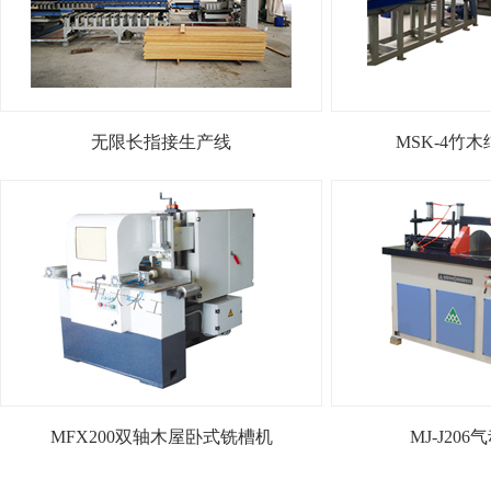
无限长指接生产线
MSK-4竹
MFX200双轴木屋卧式铣槽机
MJ-J20