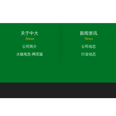
关于中大
新闻资讯
About
News
公司简介
公司动态
火狐电竞-网页版
行业动态