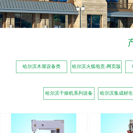
哈尔滨木屋设备类
哈尔滨火狐电竞-网页版
哈尔滨干燥机系列设备
哈尔滨集成材生