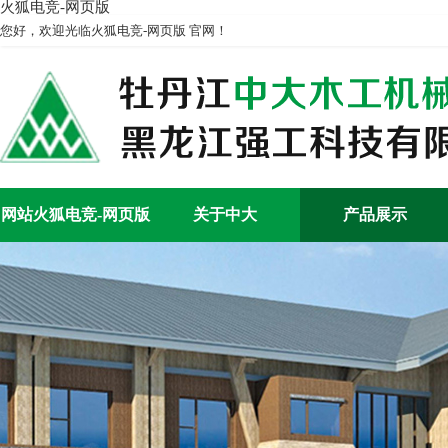
火狐电竞-网页版
您好，欢迎光临火狐电竞-网页版 官网！
网站火狐电竞-网页版
关于中大
产品展示