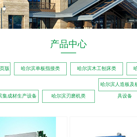
产品中心
网页版
哈尔滨单板指接类
哈尔滨木工刨床类
哈尔滨人造板及
滨集成材生产设备
哈尔滨刃磨机类
具设备