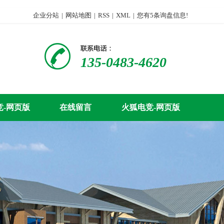
企业分站
|
网站地图
|
RSS
|
XML
|
您有
5
条询盘信息!
135-0483-4620
竞-网页版
在线留言
火狐电竞-网页版