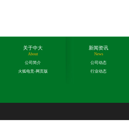
关于中大
新闻资讯
About
News
公司简介
公司动态
火狐电竞-网页版
行业动态