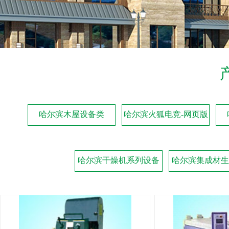
哈尔滨木屋设备类
哈尔滨火狐电竞-网页版
哈尔滨干燥机系列设备
哈尔滨集成材生