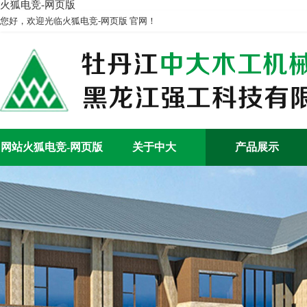
火狐电竞-网页版
您好，欢迎光临火狐电竞-网页版 官网！
网站火狐电竞-网页版
关于中大
产品展示