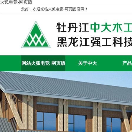
火狐电竞-网页版
您好，欢迎光临火狐电竞-网页版 官网！
网站火狐电竞-网页版
关于中大
产品