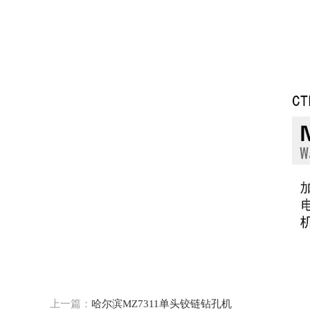
上一篇：
哈尔滨MZ7311单头铰链钻孔机