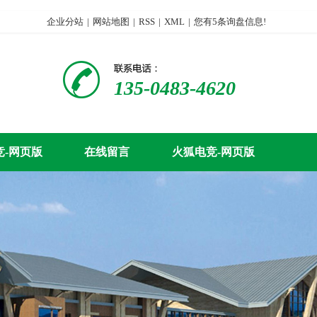
企业分站
|
网站地图
|
RSS
|
XML
|
您有
5
条询盘信息!
135-0483-4620
竞-网页版
在线留言
火狐电竞-网页版